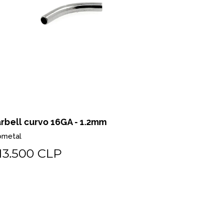
rbell curvo 16GA - 1.2mm
Barbell c
ometal
Biometal
13.500 CLP
$13.50