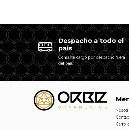
Despacho a todo el
país
Consulte cargo por despacho fuera
del país.
Me
Nosotr
Contac
Carro 