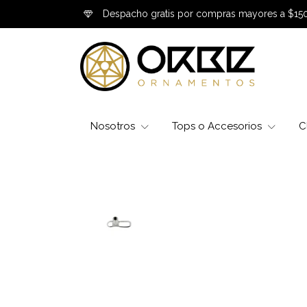
Despacho gratis por compras mayores a $15
Nosotros
Tops o Accesorios
C