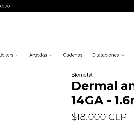
0.000
lickers
Argollas
Cadenas
Dilataciones
Biometal
Dermal a
14GA - 1
$18.000 CLP