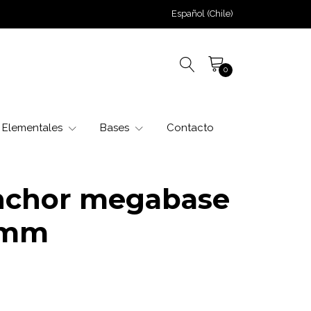
Español (Chile)
0
Elementales
Bases
Contacto
nchor megabase
.6mm