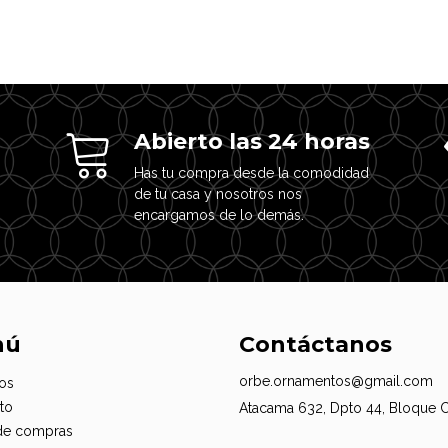
Abierto las 24 horas
Has tu compra desde la comodidad
de tu casa y nosotros nos
encargamos de lo demás.
nú
Contáctanos
orbe.ornamentos@gmail.com
os
to
Atacama 632, Dpto 44, Bloque 
de compras