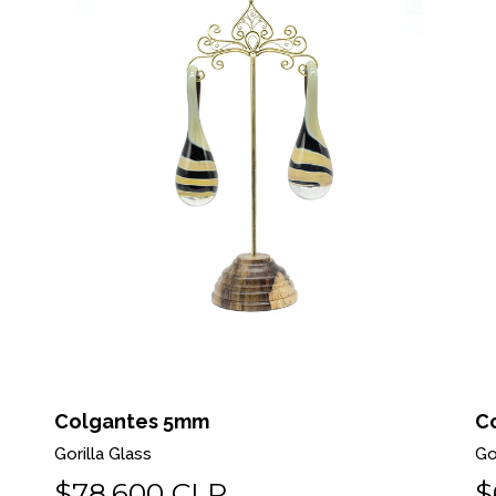
Colgantes 5mm
C
Gorilla Glass
Go
$78.600 CLP
$