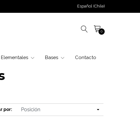
Español (Chile)
0
Elementales
Bases
Contacto
s
r por: