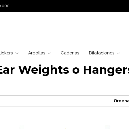
0.000
lickers
Argollas
Cadenas
Dilataciones
Ear Weights o Hanger
Ordena