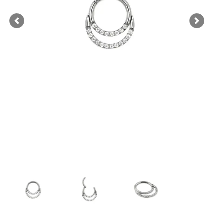
Previous
Next