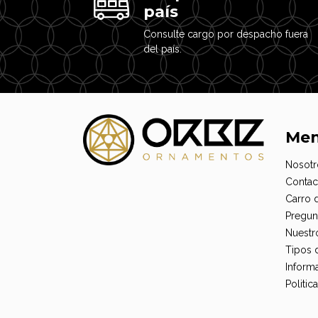
país
Consulte cargo por despacho fuera
del país.
Me
Nosotr
Contac
Carro 
Pregun
Nuestr
Tipos 
Informa
Politi