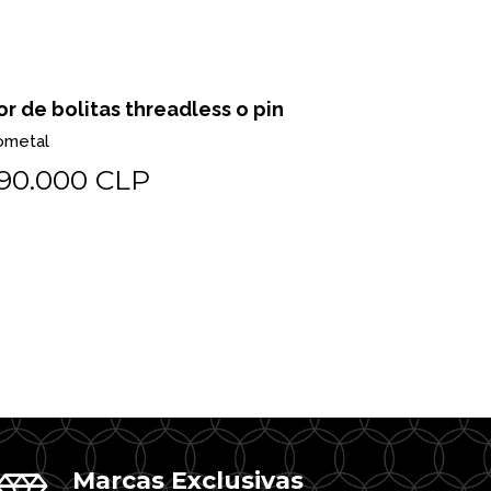
or de bolitas threadless o pin
Pear milgr
ometal
Biometal
90.000 CLP
$225.0
Marcas Exclusivas