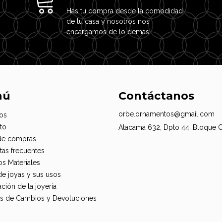
Has tu compra desde la comodidad
de tu casa y nosotros nos
encargamos de lo demás.
nú
Contáctanos
orbe.ornamentos@gmail.com
os
to
Atacama 632, Dpto 44, Bloque 
de compras
tas frecuentes
os Materiales
de joyas y sus usos
ción de la joyería
cas de Cambios y Devoluciones