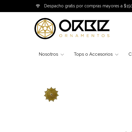
Despacho gratis por compras mayores a $15
Nosotros
Tops o Accesorios
C