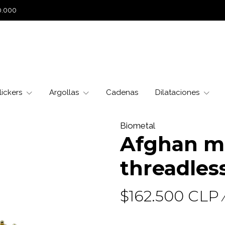
0.000
lickers
Argollas
Cadenas
Dilataciones
Biometal
Afghan mi
threadless
$162.500 CLP