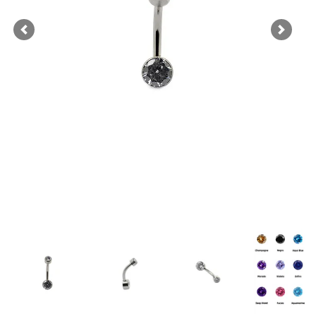
Previous
Next