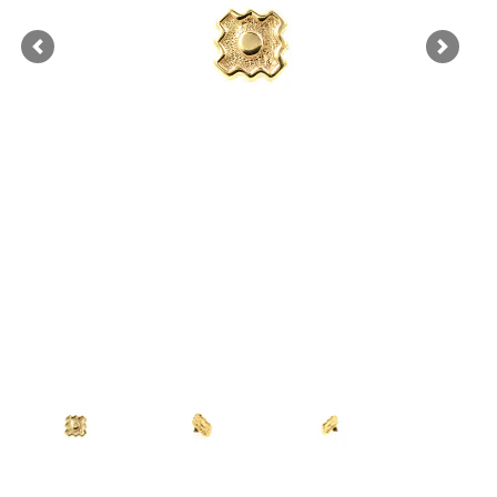
Previous
Next