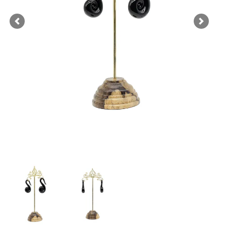
Previous
Next