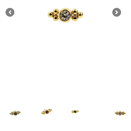
Previous
Next