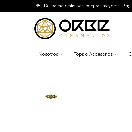
Despacho gratis por compras mayores a $15
Nosotros
Tops o Accesorios
C