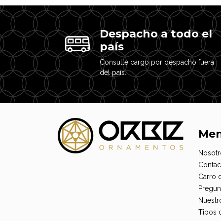
Despacho a todo el
país
Consulte cargo por despacho fuera
del país.
Me
Nosotr
Contac
Carro 
Pregun
Nuestr
Tipos 