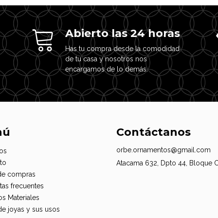
Abierto las 24 horas
Has tu compra desde la comodidad
de tu casa y nosotros nos
encargamos de lo demás.
nú
Contáctanos
orbe.ornamentos@gmail.com
os
to
Atacama 632, Dpto 44, Bloque 
de compras
tas frecuentes
os Materiales
de joyas y sus usos