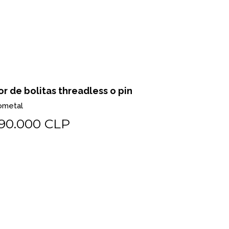
or de bolitas threadless o pin
Pear milgr
ometal
Biometal
90.000 CLP
$225.0