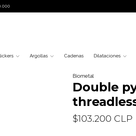
0.000
lickers
Argollas
Cadenas
Dilataciones
Biometal
Double py
threadless
$103.200 CLP