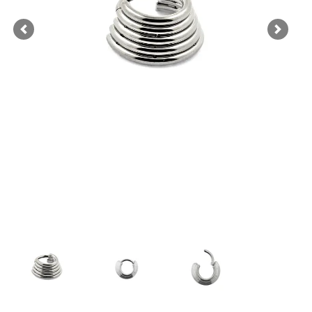
Previous
Next