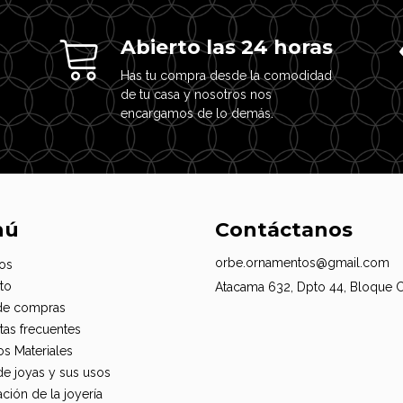
Abierto las 24 horas
Has tu compra desde la comodidad
de tu casa y nosotros nos
encargamos de lo demás.
nú
Contáctanos
orbe.ornamentos@gmail.com
os
to
Atacama 632, Dpto 44, Bloque 
de compras
tas frecuentes
os Materiales
de joyas y sus usos
ción de la joyería