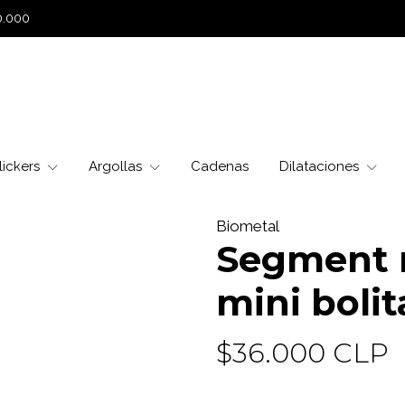
0.000
lickers
Argollas
Cadenas
Dilataciones
Biometal
Segment r
mini boli
$36.000 CLP