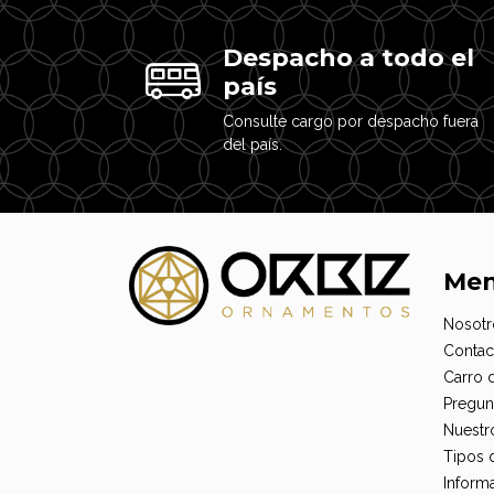
Despacho a todo el
país
Consulte cargo por despacho fuera
del país.
Me
Nosotr
Contac
Carro 
Pregun
Nuestr
Tipos 
Informa