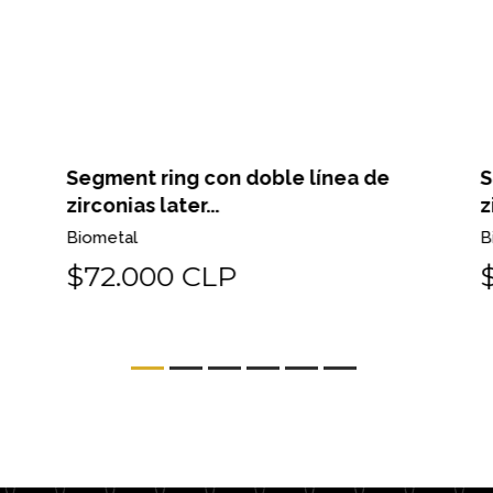
Segment ring con doble línea de
Se
zirconias later...
zi
Biometal
Bi
$72.000 CLP
$