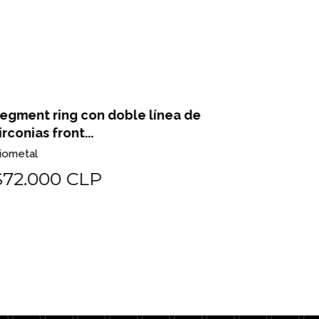
gment ring con doble línea de
Segment ri
rconias front...
turquesa ..
ometal
Biometal
72.000 CLP
$60.00