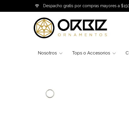
Despacho gratis por compras mayores a $15
Nosotros
Tops o Accesorios
C