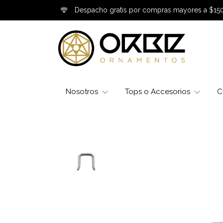
Despacho gratis por compras mayores a $15
Nosotros
Tops o Accesorios
C