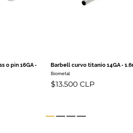
-
Barbell curvo titanio 14GA - 1.6mm
Ba
Biometal
Bi
$13.500 CLP
$