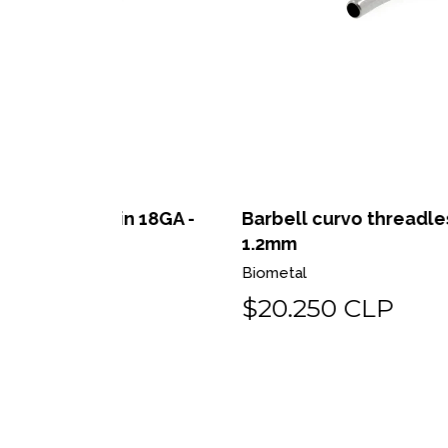
in 18GA -
Barbell curvo threadless o pin 16GA 
1.2mm
Biometal
$20.250 CLP