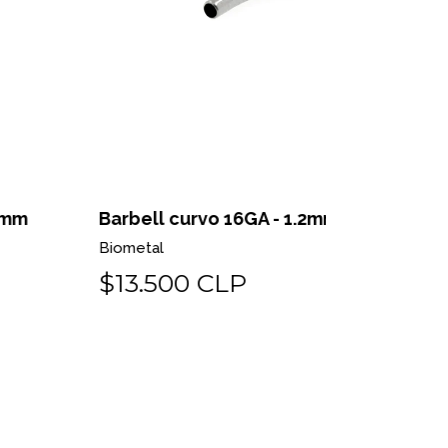
rbell curvo 16GA - 1.2mm
Barbell c
ometal
Biometal
13.500 CLP
$13.50