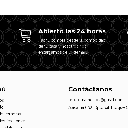
Abierto las 24 horas
Has tu compra desde la comodidad
de tu casa y nosotros nos
encargamos de lo demás.
nú
Contáctanos
orbe.ornamentos@gmail.com
os
to
Atacama 632, Dpto 44, Bloque 
de compras
tas frecuentes
os Materiales