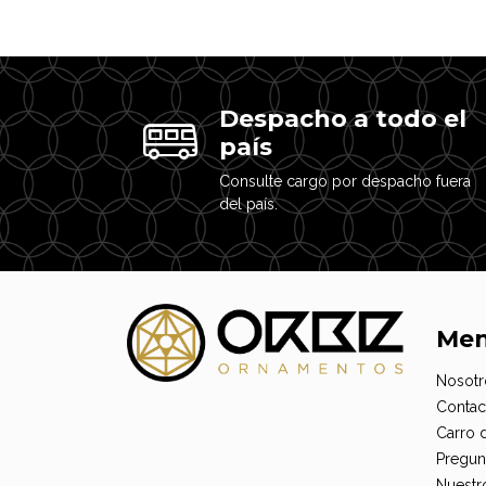
Despacho a todo el
país
Consulte cargo por despacho fuera
del país.
Me
Nosotr
Contac
Carro 
Pregun
Nuestr