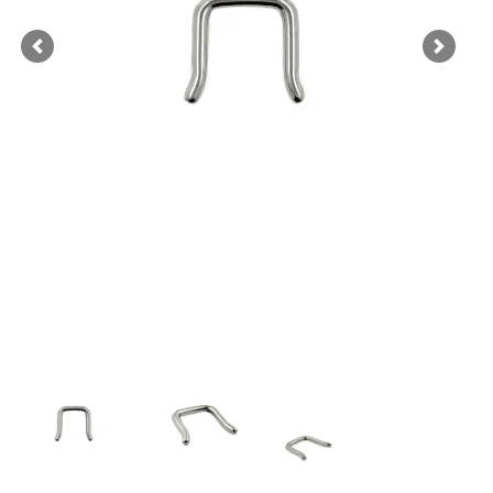
Previous
Next