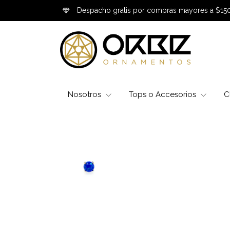
Despacho gratis por compras mayores a $15
Nosotros
Tops o Accesorios
C