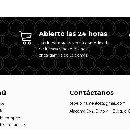
Abierto las 24 horas
Has tu compra desde la comodidad
de tu casa y nosotros nos
encargamos de lo demás.
nú
Contáctanos
orbe.ornamentos@gmail.com
os
to
Atacama 632, Dpto 44, Bloque 
de compras
tas frecuentes