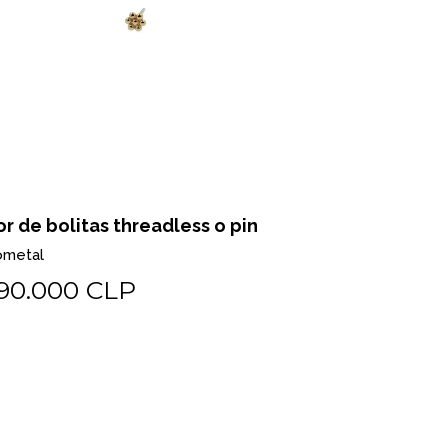
or de bolitas threadless o pin
Pear milgr
ometal
Biometal
90.000 CLP
$225.0