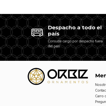
Despacho a todo el
país
Consulte cargo por despacho fuera
del país.
Me
Nosotr
Contac
Carro 
Pregun