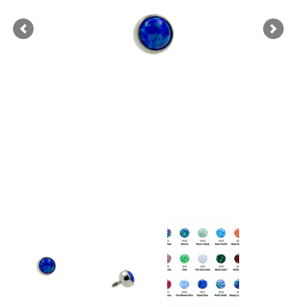
Previous
Next