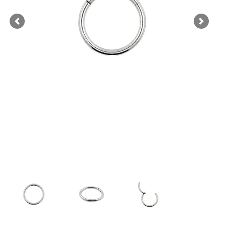
Previous
Next