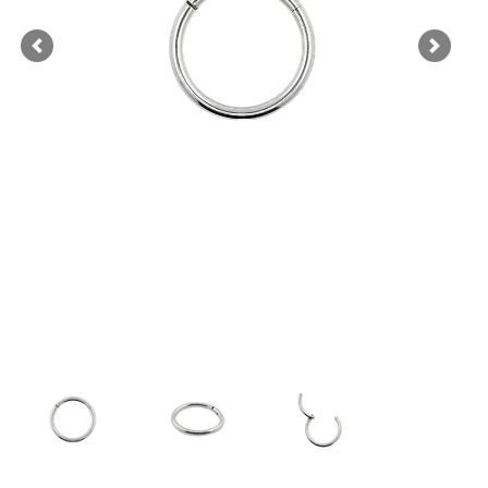
Previous
Next