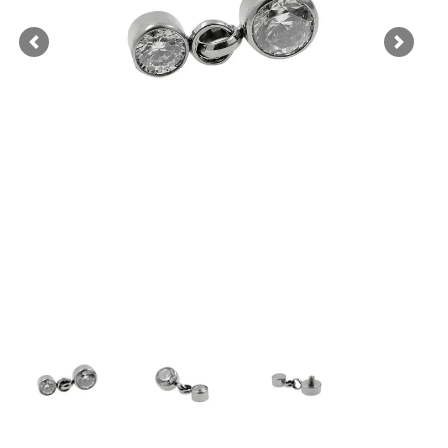
Previous
Next