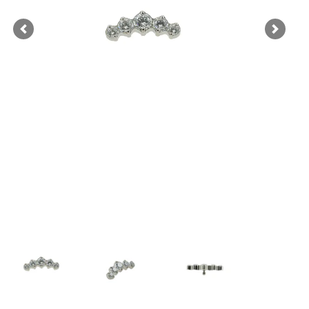
Previous
Next