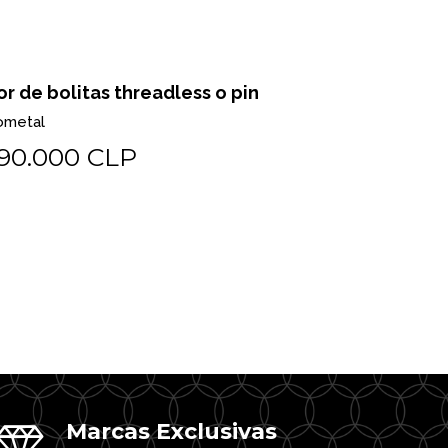
or de bolitas threadless o pin
Pear milgr
ometal
Biometal
90.000 CLP
$225.0
Marcas Exclusivas