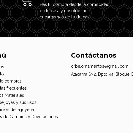
Has tu compra desde la comodidad
de tu casa y nosotros nos
encargamos de lo demás.
nú
Contáctanos
orbe.ornamentos@gmail.com
os
to
Atacama 632, Dpto 44, Bloque 
de compras
tas frecuentes
os Materiales
de joyas y sus usos
ción de la joyería
cas de Cambios y Devoluciones