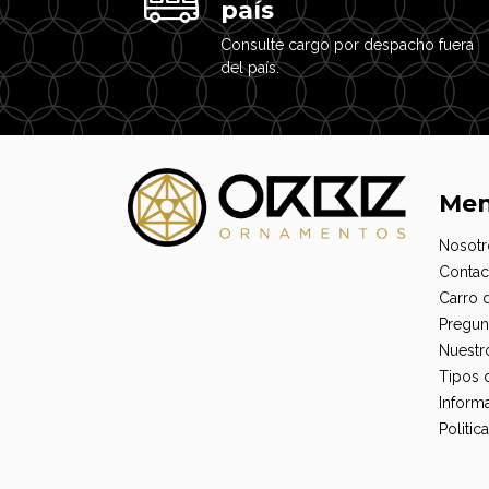
país
Consulte cargo por despacho fuera
del país.
Me
Nosotr
Contac
Carro 
Pregun
Nuestr
Tipos 
Informa
Politi