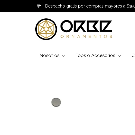
Despacho gratis por compras mayores a $15
Nosotros
Tops o Accesorios
C