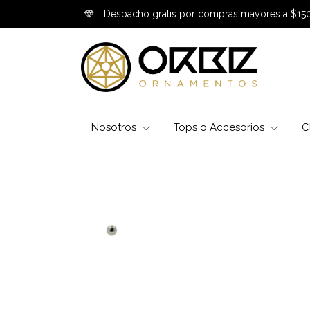
Despacho gratis por compras mayores a $15
Nosotros
Tops o Accesorios
C