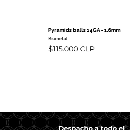
 o pin
Pyramids balls 14GA - 1.6mm
Biometal
$115.000 CLP
Despacho a todo el