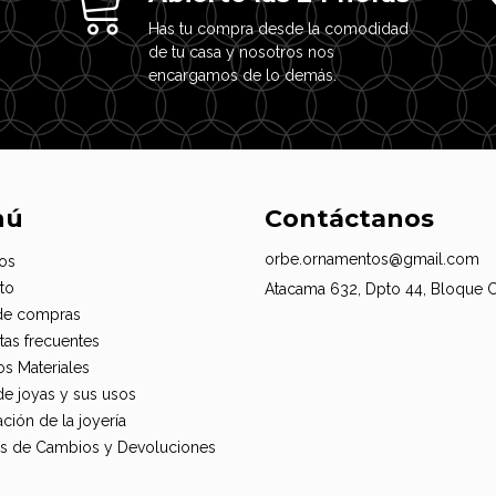
Has tu compra desde la comodidad
de tu casa y nosotros nos
encargamos de lo demás.
nú
Contáctanos
orbe.ornamentos@gmail.com
os
to
Atacama 632, Dpto 44, Bloque 
de compras
tas frecuentes
os Materiales
de joyas y sus usos
ción de la joyería
cas de Cambios y Devoluciones