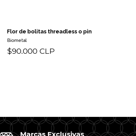
or de bolitas threadless o pin
Pear milgr
ometal
Biometal
90.000 CLP
$225.0
Marcas Exclusivas