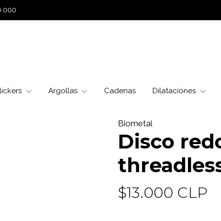
0.000
lickers
Argollas
Cadenas
Dilataciones
Biometal
Disco re
threadless
$13.000 CLP