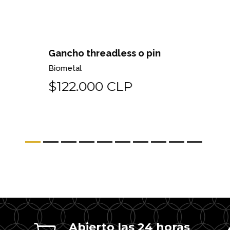
Gancho threadless o pin
Fl
Biometal
Bi
$122.000 CLP
$
Abierto las 24 horas