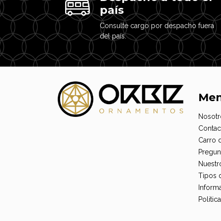
país
Consulte cargo por despacho fuera
del país.
Me
Nosotr
Contac
Carro 
Pregun
Nuestr
Tipos 
Informa
Politi