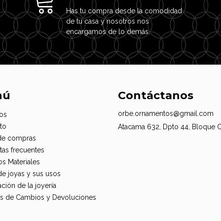
Has tu compra desde la comodidad
de tu casa y nosotros nos
encargamos de lo demás.
nú
Contáctanos
orbe.ornamentos@gmail.com
os
to
Atacama 632, Dpto 44, Bloque 
de compras
tas frecuentes
os Materiales
de joyas y sus usos
ción de la joyería
cas de Cambios y Devoluciones