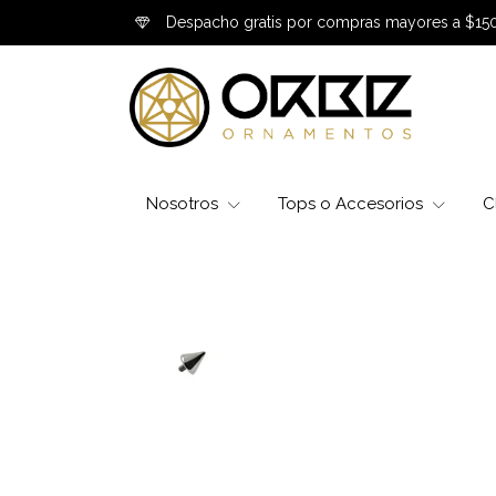
Despacho gratis por compras mayores a $15
Nosotros
Tops o Accesorios
C