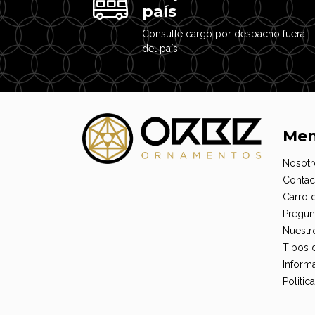
país
Consulte cargo por despacho fuera
del país.
Me
Nosotr
Contac
Carro 
Pregun
Nuestr
Tipos 
Informa
Politi