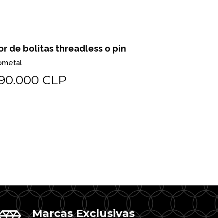
or de bolitas threadless o pin
Pear milgr
ometal
Biometal
90.000 CLP
$225.0
Marcas Exclusivas