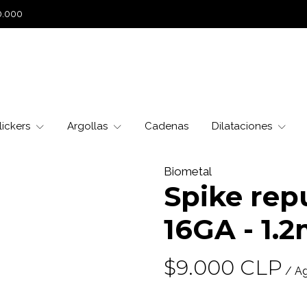
0.000
lickers
Argollas
Cadenas
Dilataciones
Biometal
Spike rep
16GA - 1.
$9.000 CLP
/ A