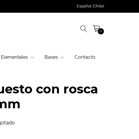
Español (Chile)
0
Elementales
Bases
Contacto
uesto con rosca
2mm
gotado