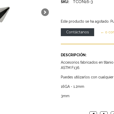
TCON16-3
SKU:
Next
Este producto se ha agotado. Pu
Contáctanos
← o co
DESCRIPCIÓN:
Accesorios fabricados en titanio
ASTM F136.
Puedes utilizarlos con cualquie
16GA - 1.2mm
3mm