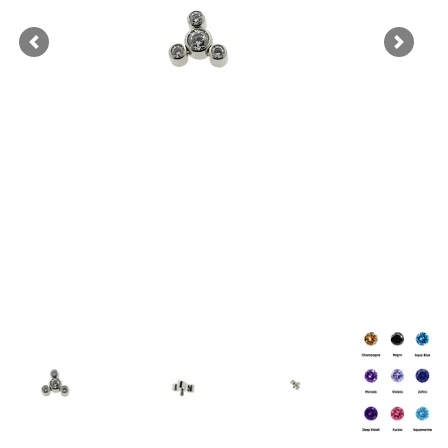
Previous
Next