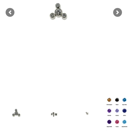
Previous
Next