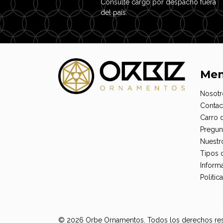
Consulte cargo por despacho fuera
del país.
Me
Nosotr
Contac
Carro 
Pregun
Nuestr
Tipos 
Informa
Politi
© 2026 Orbe Ornamentos. Todos los derechos re