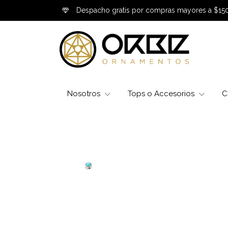
Despacho gratis por compras mayores a $15
Nosotros
Tops o Accesorios
C