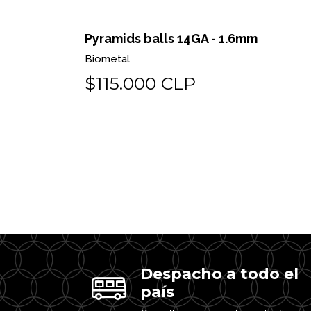
 o pin
Pyramids balls 14GA - 1.6mm
Biometal
$115.000 CLP
Despacho a todo el
país