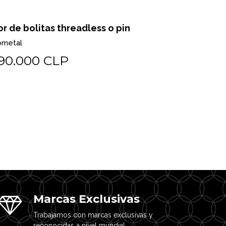
or de bolitas threadless o pin
Pear milgr
ometal
Biometal
90.000 CLP
$225.0
Marcas Exclusivas
Trabajamos con marcas exclusivas y
reconocidas a nivel mundial