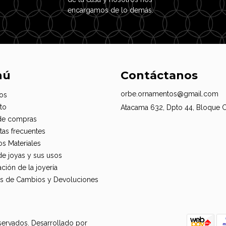
encargamos de lo demás.
nú
Contáctanos
orbe.ornamentos@gmail.com
os
to
Atacama 632, Dpto 44, Bloque 
de compras
tas frecuentes
os Materiales
de joyas y sus usos
ción de la joyería
cas de Cambios y Devoluciones
servados.
Desarrollado por