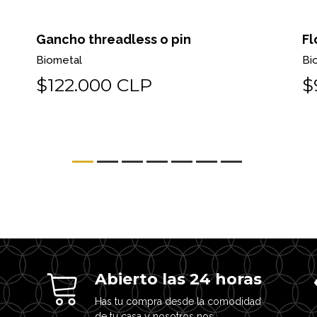
Gancho threadless o pin
Fl
Biometal
Bi
$122.000 CLP
$
Abierto las 24 horas
Has tu compra desde la comodidad
de tu casa y nosotros nos