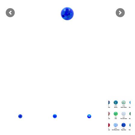
Previous
Next