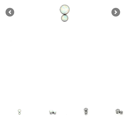
Previous
Next