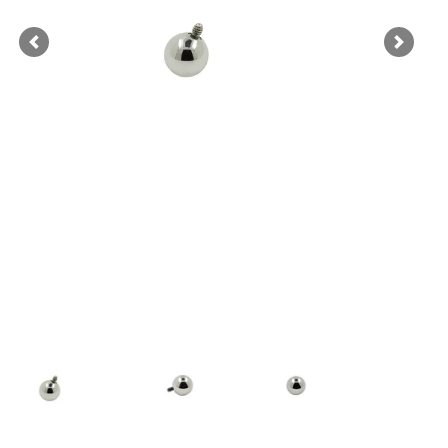
Previous
Next