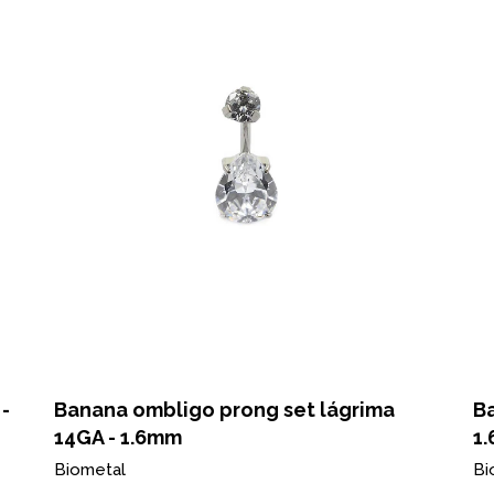
-
Banana ombligo prong set lágrima
B
14GA - 1.6mm
1
Biometal
Bi