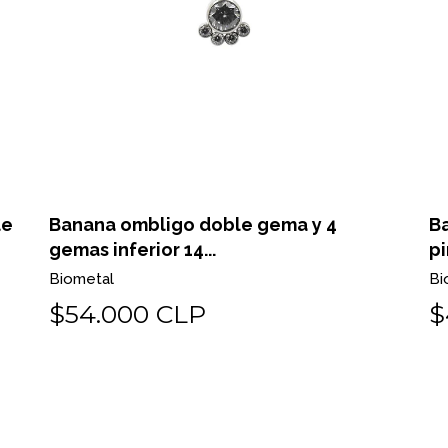
le
Banana ombligo doble gema y 4
B
gemas inferior 14...
pi
Biometal
Bi
$54.000 CLP
$