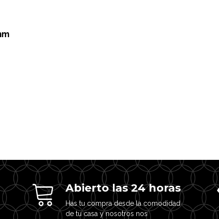
mm
Abierto las 24 horas
Has tu compra desde la comodidad
de tu casa y nosotros nos