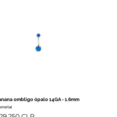
anana ombligo ópalo 14GA - 1.6mm
ometal
29.250 CLP