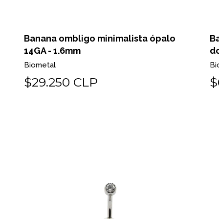
Banana ombligo minimalista ópalo
B
14GA - 1.6mm
do
Biometal
Bi
$29.250 CLP
$