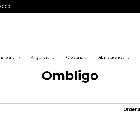
0.000
lickers
Argollas
Cadenas
Dilataciones
Ombligo
Ordena