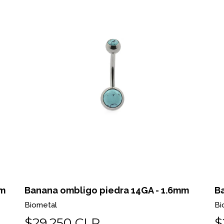
mm
Banana ombligo piedra 14GA - 1.6mm
B
Biometal
Bi
$29.250 CLP
$