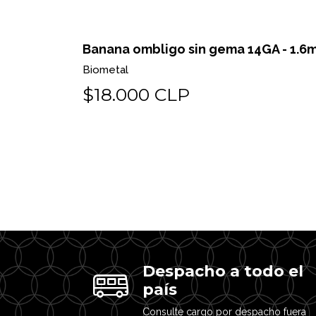
Banana ombligo sin gema 14GA - 1.6
Biometal
$18.000 CLP
Despacho a todo el
país
Consulte cargo por despacho fuera