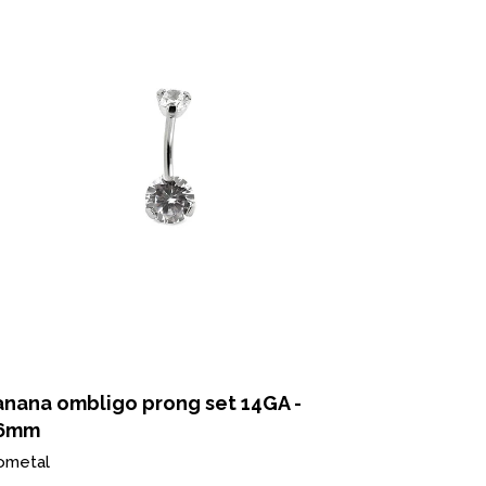
anana ombligo prong set 14GA -
.6mm
ometal