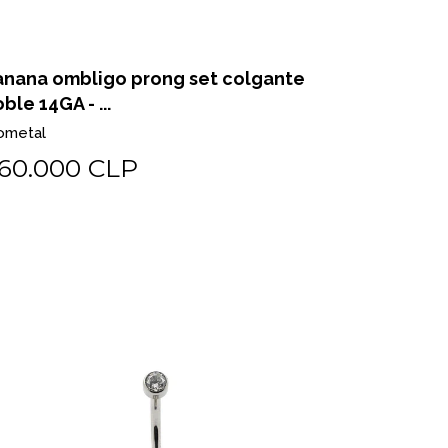
anana ombligo prong set colgante
ble 14GA - ...
ometal
60.000 CLP