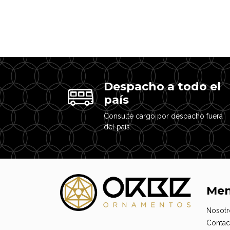
Despacho a todo el
país
Consulte cargo por despacho fuera
del país.
Me
Nosotr
Contac