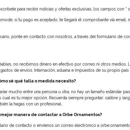
críbete para recibir noticias y ofertas exclusivas, los campos con * s
mode, si tu pago es aceptado, te llegará el comprobante vía email,
ario, ponte en contacto con nosotros, a través del formulario de con
ables, no recibimos dinero en efectivo por correo ni otros medios. 
astos de envíos, Internación, aduana e impuestos de su propio país e
cómo sé qué talla o medida necesito?
ariar mucho entre una persona u otra, no hay un tamaño estándar par
los cual es tu mejor opción. Recuerda siempre preguntar: calibre y lar
bién la hagas con un profesional.
la mejor manera de contactar a Orbe Ornamentos?
ulario de contacto o envíenos un correo electrónico a orbe.orname