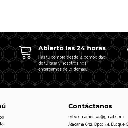
Abierto las 24 horas
Has tu compra desde la comodidad
de tu casa y nosotros nos
encargamos de lo demás.
nú
Contáctanos
orbe.ornamentos@gmail.com
os
to
Atacama 632, Dpto 44, Bloque 