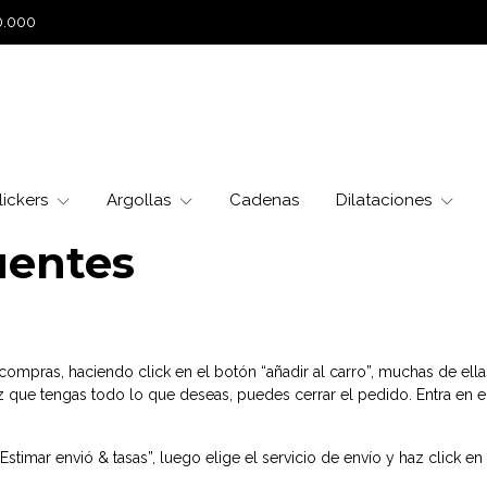
0.000
lickers
Argollas
Cadenas
Dilataciones
uentes
 compras, haciendo click en el botón “añadir al carro”, muchas de el
z que tengas todo lo que deseas, puedes cerrar el pedido. Entra en 
stimar envió & tasas”, luego elige el servicio de envío y haz click en 