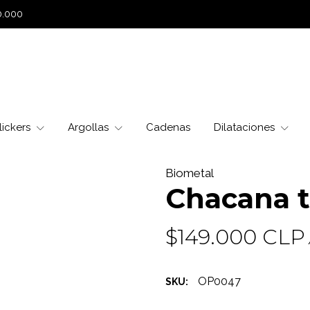
0.000
lickers
Argollas
Cadenas
Dilataciones
Biometal
Chacana t
$149.000 CLP
OP0047
SKU: