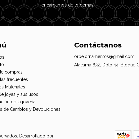
encargamos de lo demás.
nú
Contáctanos
orbe.ornamentos@gmail.com
os
to
Atacama 632, Dpto 44, Bloque 
de compras
tas frecuentes
os Materiales
de joyas y sus usos
ción de la joyería
cas de Cambios y Devoluciones
servados.
Desarrollado por