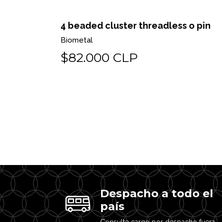
 o pin
Pyramids balls 14GA - 1.6mm
Biometal
$115.000 CLP
Despacho a todo el
país
Consulte cargo por despacho fuera