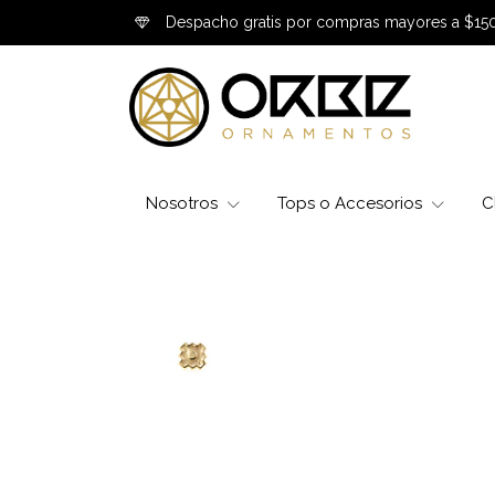
Despacho gratis por compras mayores a $15
Nosotros
Tops o Accesorios
C