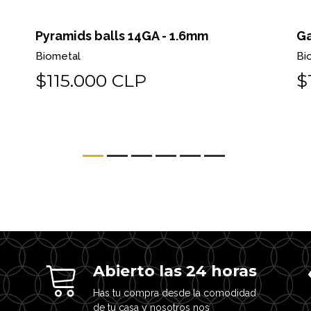
Gancho threadless o pin
Fl
Biometal
Bi
$122.000 CLP
$
Abierto las 24 horas
Has tu compra desde la comodidad
de tu casa y nosotros nos