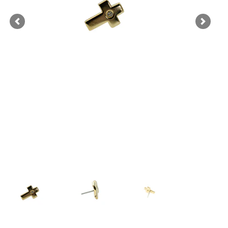
Previous
Next