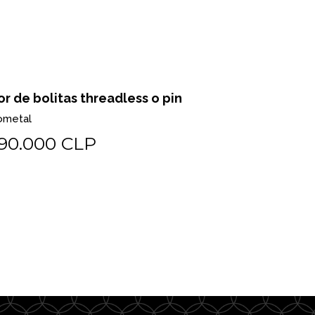
or de bolitas threadless o pin
Pear milgr
ometal
Biometal
90.000 CLP
$225.0