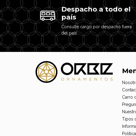
Despacho a todo el
país
Consulte cargo por despacho fuera
del país.
Me
Nosotr
Contac
Carro 
Pregun
Nuestr
Tipos 
Informa
Politi