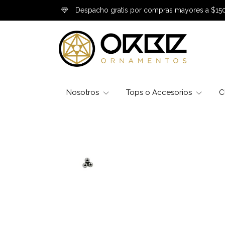
Despacho gratis por compras mayores a $15
Nosotros
Tops o Accesorios
C