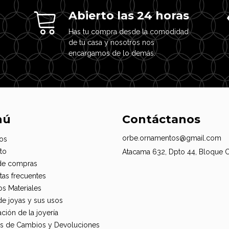
Abierto las 24 horas
Has tu compra desde la comodidad
de tu casa y nosotros nos
encargamos de lo demás.
nú
Contáctanos
orbe.ornamentos@gmail.com
os
to
Atacama 632, Dpto 44, Bloque 
de compras
tas frecuentes
os Materiales
de joyas y sus usos
ción de la joyería
cas de Cambios y Devoluciones