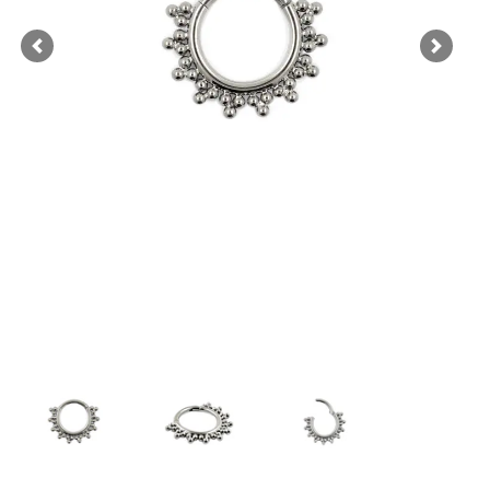
Previous
Next