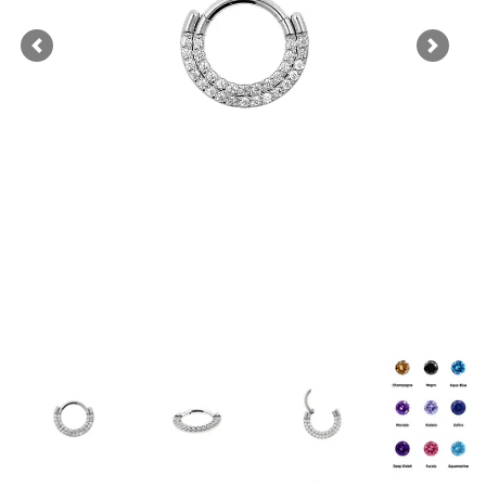
Previous
Next