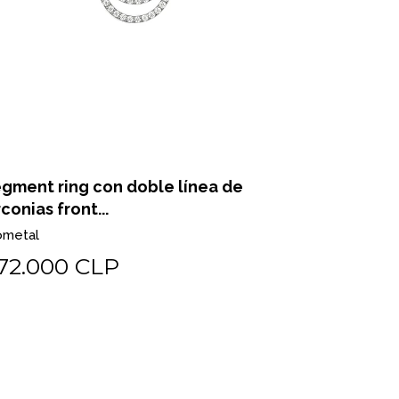
gment ring con doble línea de
Segment ri
rconias front...
turquesa ..
ometal
Biometal
72.000 CLP
$60.00