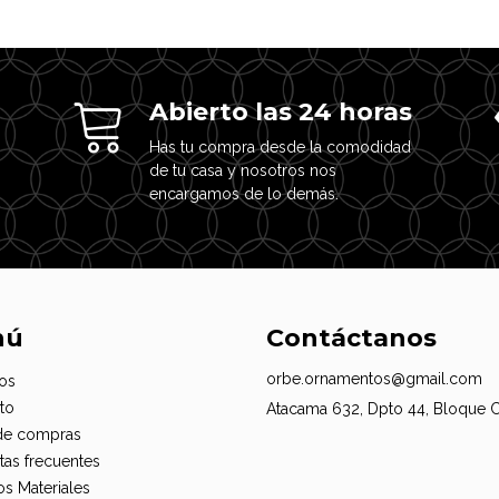
Abierto las 24 horas
Has tu compra desde la comodidad
de tu casa y nosotros nos
encargamos de lo demás.
nú
Contáctanos
orbe.ornamentos@gmail.com
os
to
Atacama 632, Dpto 44, Bloque 
de compras
tas frecuentes
os Materiales