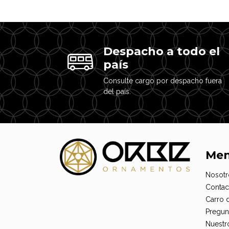
Despacho a todo el
país
Consulte cargo por despacho fuera
del país.
Me
Nosotr
Contac
Carro 
Pregun
Nuestr