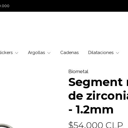
0.000
lickers
Argollas
Cadenas
Dilataciones
Biometal
Segment r
de zirconi
- 1.2mm
$54.000 CLP