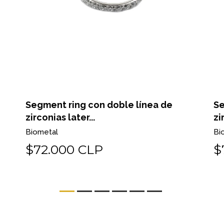
Segment ring con doble línea de
Se
zirconias later...
zi
Biometal
Bi
$72.000 CLP
$