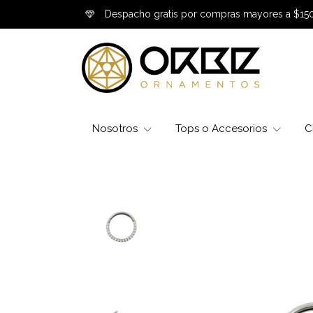
Despacho gratis por compras mayores a $15
Nosotros
Tops o Accesorios
C