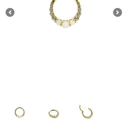
Previous
Next