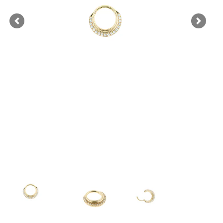
Previous
Next