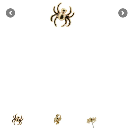
Previous
Next