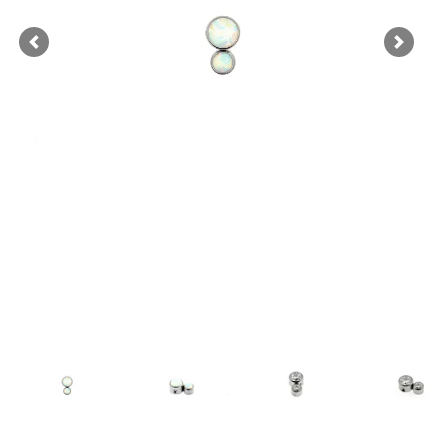
Previous
Next