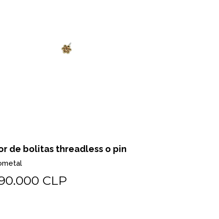
or de bolitas threadless o pin
Pear milgr
ometal
Biometal
90.000 CLP
$225.0