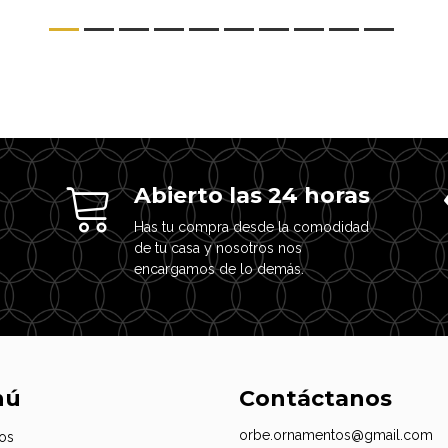
Abierto las 24 horas
Has tu compra desde la comodidad
de tu casa y nosotros nos
encargamos de lo demás.
nú
Contáctanos
orbe.ornamentos@gmail.com
os