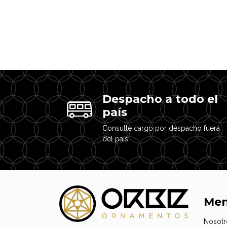
Despacho a todo el
país
Consulte cargo por despacho fuera
del país.
Me
Nosotr