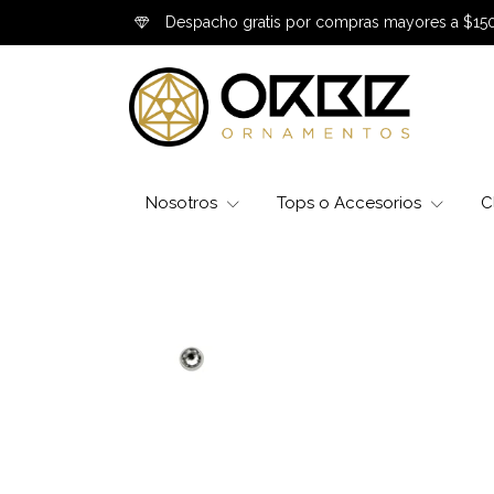
Despacho gratis por compras mayores a $15
Nosotros
Tops o Accesorios
C