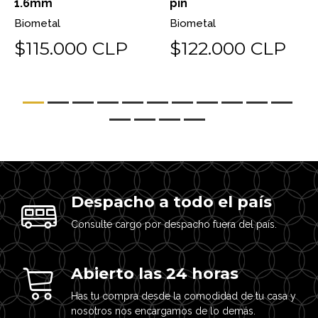
1.6mm
pin
Biometal
Biometal
$115.000 CLP
$122.000 CLP
Despacho a todo el país
Consulte cargo por despacho fuera del país.
Abierto las 24 horas
Has tu compra desde la comodidad de tu casa y
nosotros nos encargamos de lo demás.