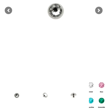
Previous
Next