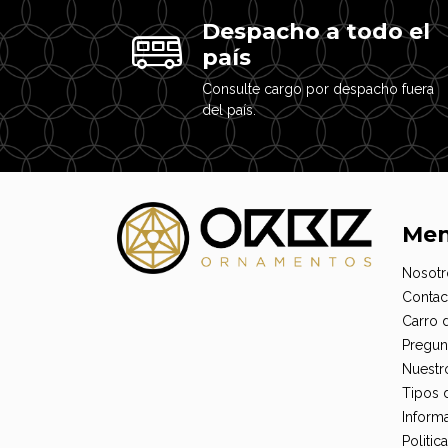
Despacho a todo el
país
Consulte cargo por despacho fuera
del país.
Me
Nosotr
Contac
Carro 
Pregun
Nuestr
Tipos 
Informa
Politi