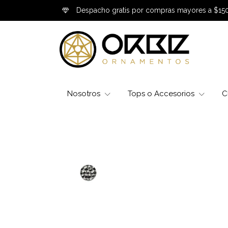
Despacho gratis por compras mayores a $15
Nosotros
Tops o Accesorios
C