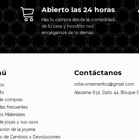
Abierto las 24 horas
Has tu compra desde la comodidad
de tu casa y nosotros nos
encargamos de lo demás.
nú
Contáctanos
orbe.ornamentos@gmail.com
os
to
Atacama 632, Dpto 44, Bloque 
de compras
tas frecuentes
os Materiales
de joyas y sus usos
ción de la joyería
cas de Cambios y Devoluciones