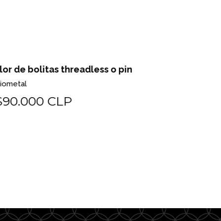
or de bolitas threadless o pin
Pear milgr
ometal
Biometal
90.000 CLP
$225.0