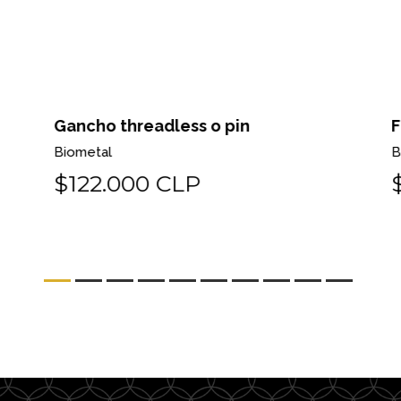
Gancho threadless o pin
Fl
Biometal
Bi
$122.000 CLP
$