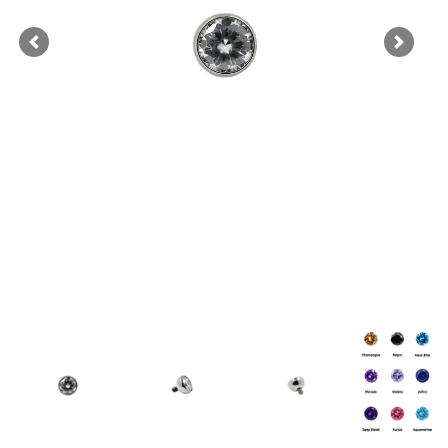
Previous
Next