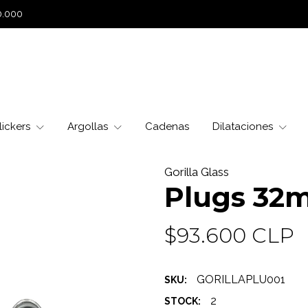
0.000
lickers
Argollas
Cadenas
Dilataciones
Gorilla Glass
Plugs 32
$93.600 CLP
GORILLAPLU001
SKU:
2
STOCK: