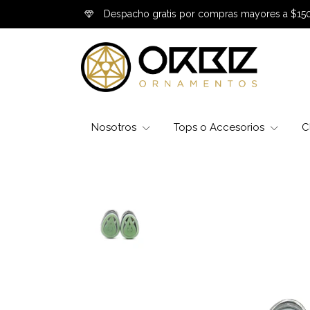
Despacho gratis por compras mayores a $15
Nosotros
Tops o Accesorios
C