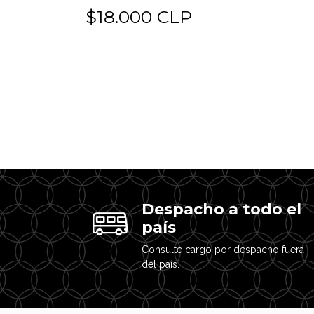
$18.000 CLP
Despacho a todo el
país
Consulte cargo por despacho fuera
del país.