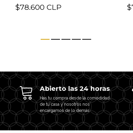
$78.600 CLP
$
Abierto las 24 horas
Has tu compra desde la comodidad
de tu casa y nosotros nos
encargamos de lo demás.