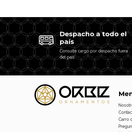
Despacho a todo el
país
Consulte cargo por despacho fuera
del país.
Me
Nosotr
Contac
Carro 
Pregun