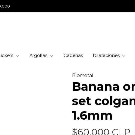
0.000
lickers
Argollas
Cadenas
Dilataciones
Biometal
Banana o
set colga
1.6mm
$60.000 CLP