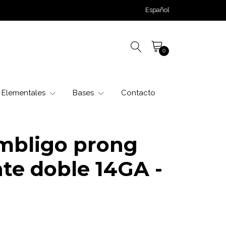
Español
0
Elementales
Bases
Contacto
mbligo prong
nte doble 14GA -