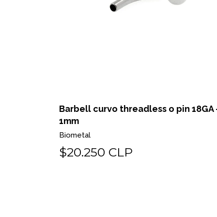
in 18GA -
Barbell curvo threadless o pin 16GA 
1.2mm
Biometal
$20.250 CLP