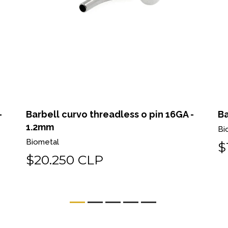
-
Barbell curvo titanio 14GA - 1.6mm
Ba
Biometal
Bi
$13.500 CLP
$