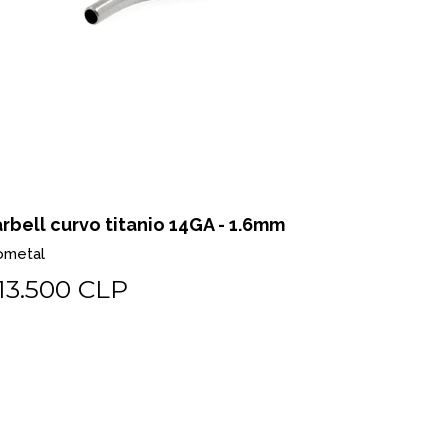
rbell curvo 16GA - 1.2mm
Barbell c
ometal
Biometal
13.500 CLP
$13.50