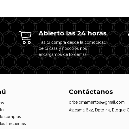
Abierto las 24 horas
Has tu compra desde la comodidad
de tu casa y nosotros nos
encargamos de lo demás.
nú
Contáctanos
orbe.ornamentos@gmail.com
os
to
Atacama 632, Dpto 44, Bloque 
de compras
tas frecuentes