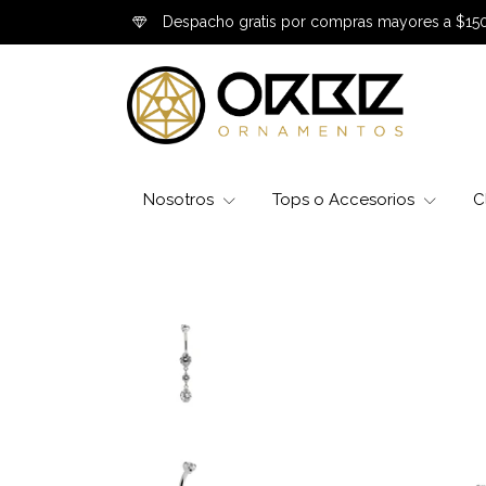
Despacho gratis por compras mayores a $15
Nosotros
Tops o Accesorios
C