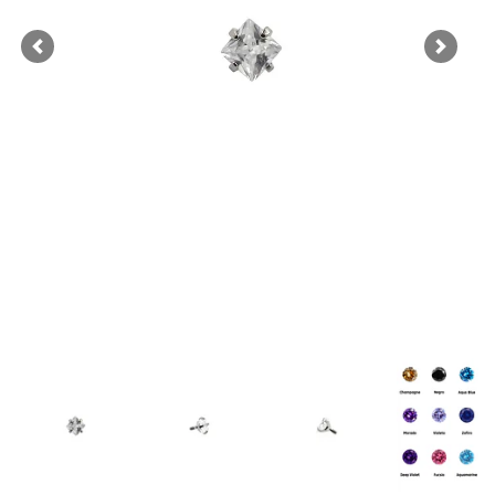
Previous
Next