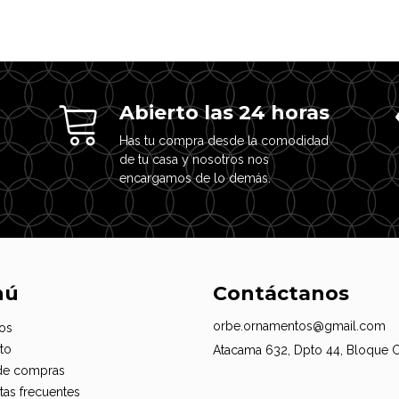
Abierto las 24 horas
Has tu compra desde la comodidad
de tu casa y nosotros nos
encargamos de lo demás.
nú
Contáctanos
orbe.ornamentos@gmail.com
os
to
Atacama 632, Dpto 44, Bloque 
de compras
tas frecuentes