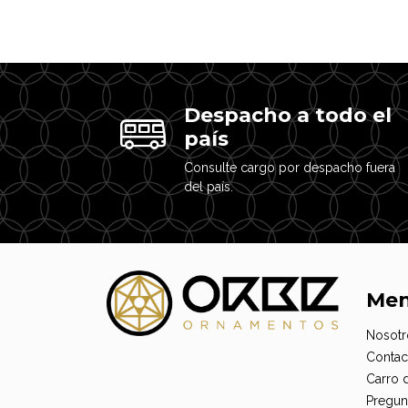
Despacho a todo el
país
Consulte cargo por despacho fuera
del país.
Me
Nosotr
Contac
Carro 
Pregun