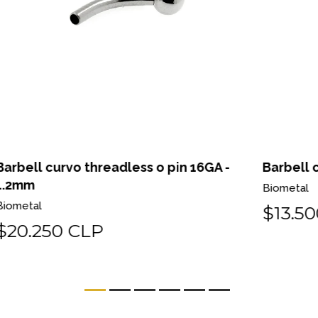
-
Barbell curvo titanio 14GA - 1.6mm
Ba
Biometal
Bi
$13.500 CLP
$