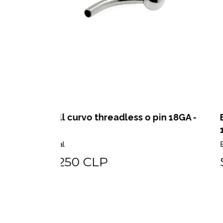
in 18GA -
Barbell curvo threadless o pin 16GA 
1.2mm
Biometal
$20.250 CLP