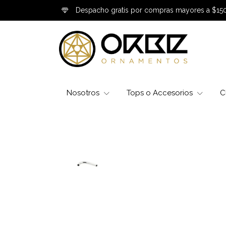
Despacho gratis por compras mayores a $15
Nosotros
Tops o Accesorios
C