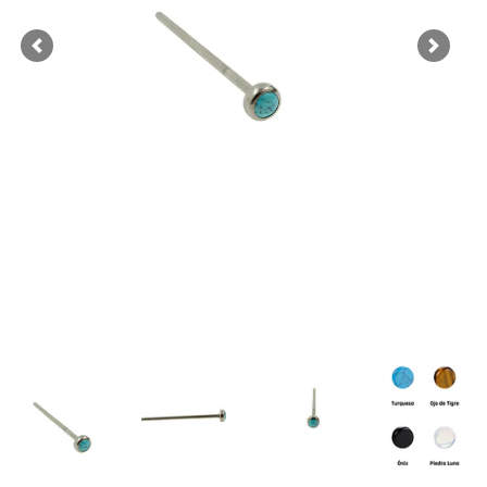
Previous
Next