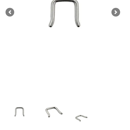
Previous
Next